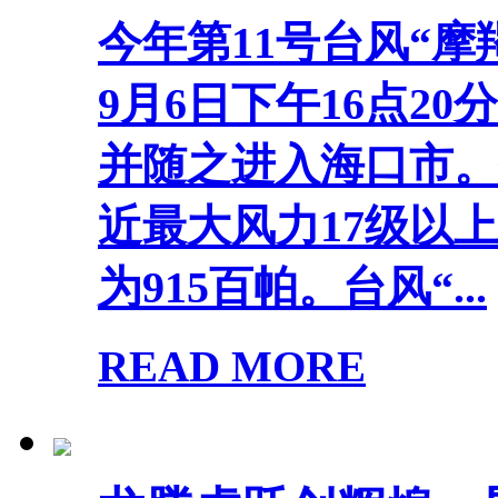
今年第11号台风“
9月6日下午16点2
并随之进入海口市。
近最大风力17级以上
为915百帕。台风“...
READ MORE