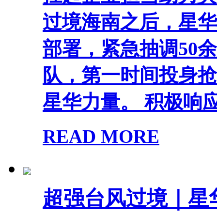
过境海南之后，星华
部署，紧急抽调50
队，第一时间投身抢
星华力量。 积极响应.
READ MORE
超强台风过境｜星