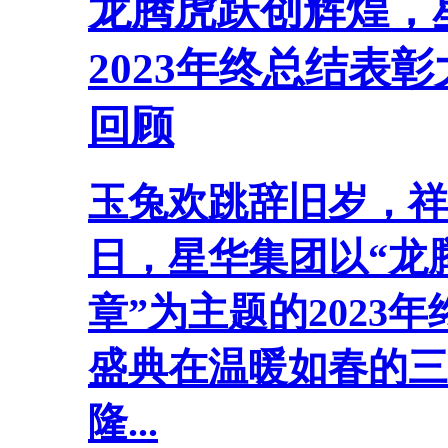
龙腾虎跃创辉煌，星
2023年终总结表彰
回顾
玉兔欢跳辞旧岁，祥龙
日，星华集团以“龙
章”为主题的2023
盛典在温暖如春的三
隆...