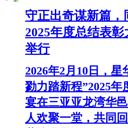
守正出奇谋新篇，同
2025年度总结表彰
举行
2026年2月10日
勠力踏新程”2025
宴在三亚亚龙湾华邑
人欢聚一堂，共同回