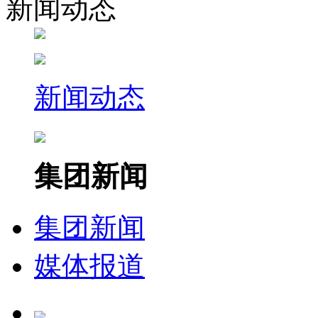
新闻动态
新闻动态
集团新闻
集团新闻
媒体报道