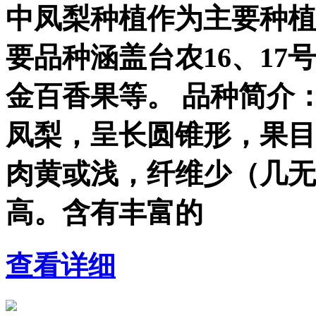
中凤梨种植作为主要种植
要品种涵盖台农16、1
金百香果等。 品种简介：
凤梨，呈长圆锥形，果目
肉黄或浅，纤维少（几无
高。含有丰富的
查看详细