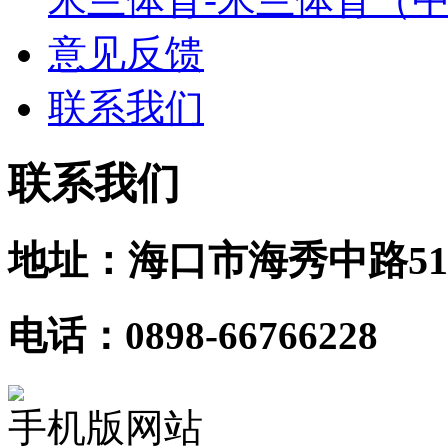
意见反馈
联系我们
联系我们
地址：海口市海秀中路51
电话：0898-66766228
手机版网站