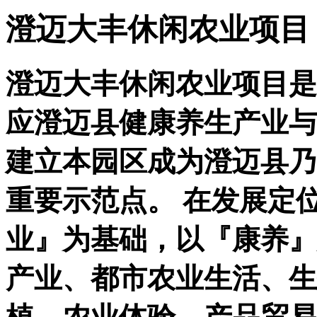
澄迈大丰休闲农业项目
澄迈大丰休闲农业项目是
应澄迈县健康养生产业与
建立本园区成为澄迈县乃
重要示范点。 在发展定
业』为基础，以『康养』
产业、都市农业生活、生