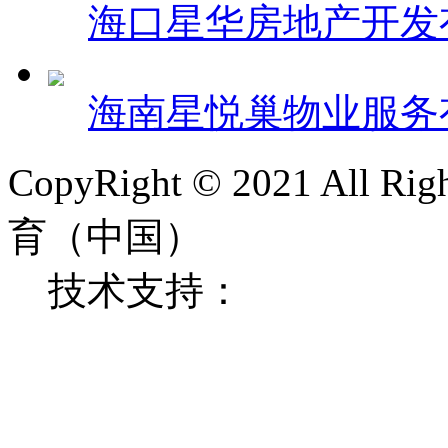
海口星华房地产开发
海南星悦巢物业服务
CopyRight © 2021 All
育（中国）
技术支持：