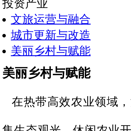
投资产业
文旅运营与融合
城市更新与改造
美丽乡村与赋能
美丽乡村与赋能
在热带高效农业领域，
集生态观光、休闲农业