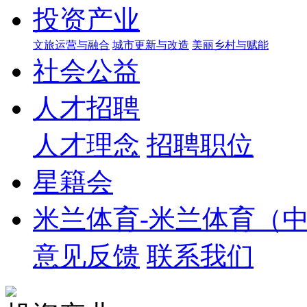
投资产业
文旅运营与融合
城市更新与改造
美丽乡村与赋能
社会公益
人才招聘
人才理念
招聘职位
星籍会
米兰体育-米兰体育（
意见反馈
联系我们